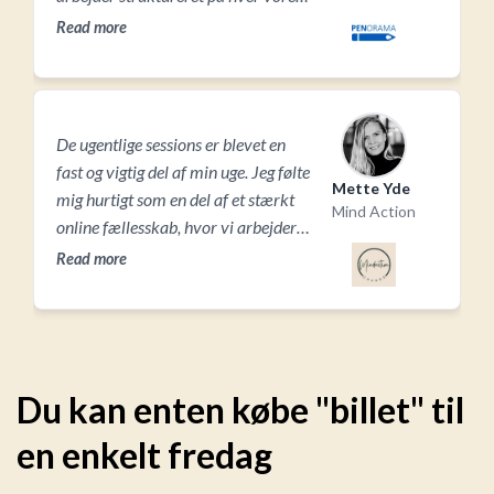
opgaver – men på en måde alligevel
Read more
sammen.
De ugentlige sessions er blevet en
fast og vigtig del af min uge. Jeg følte
Mette Yde
mig hurtigt som en del af et stærkt
Mind Action
online fællesskab, hvor vi arbejder
fokuseret og effektivt sammen.
Read more
Pomodoro-strukturen hjælper mig
med at holde koncentrationen, og de
tre timers fælles produktivitet giver
mig både energi og motivation. Det
er den perfekte kombination af
Du kan enten købe "billet" til
fordybet, selvstændigt arbejde og
en enkelt fredag
muligheden for at sparre idéer med
andre dygtige soloselvstændige.